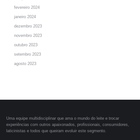
fevereiro 2024
janeiro 2024
dezembro 2023
novembro 2023
outubro 2023
setembro 2023
agosto 2023
Uma equipe multidisciplinar que ama o mundo do leite e trocar
experiências com outros apaixonados, profissionais, consumidores,
laticinistas e todos que queiram evoluir este segmento.