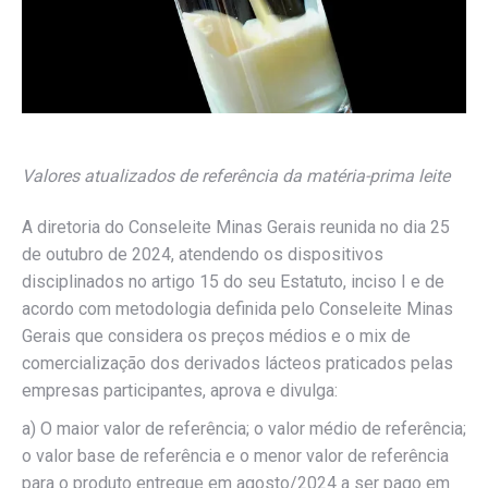
Valores atualizados de referência da matéria-prima leite
A diretoria do Conseleite Minas Gerais reunida no dia 25
de outubro de 2024, atendendo os dispositivos
disciplinados no artigo 15 do seu Estatuto, inciso I e de
acordo com metodologia definida pelo Conseleite Minas
Gerais que considera os preços médios e o mix de
comercialização dos derivados lácteos praticados pelas
empresas participantes, aprova e divulga:
a) O maior valor de referência; o valor médio de referência;
o valor base de referência e o menor valor de referência
para o produto entregue em agosto/2024 a ser pago em