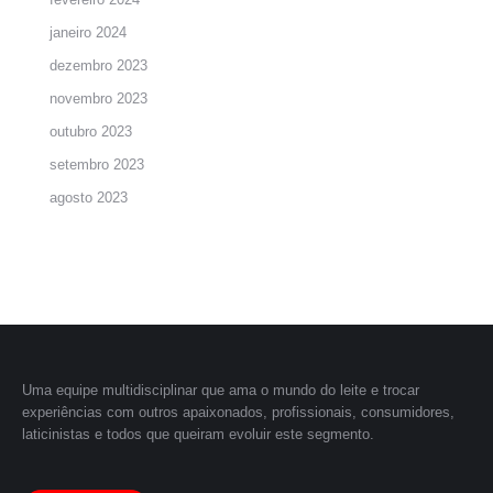
janeiro 2024
dezembro 2023
novembro 2023
outubro 2023
setembro 2023
agosto 2023
Uma equipe multidisciplinar que ama o mundo do leite e trocar
experiências com outros apaixonados, profissionais, consumidores,
laticinistas e todos que queiram evoluir este segmento.