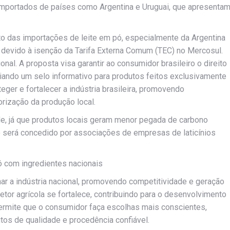
s importados de países como Argentina e Uruguai, que apresenta
o das importações de leite em pó, especialmente da Argentina
 devido à isenção da Tarifa Externa Comum (TEC) no Mercosul.
nal. A proposta visa garantir ao consumidor brasileiro o direito
iando um selo informativo para produtos feitos exclusivamente
teger e fortalecer a indústria brasileira, promovendo
rização da produção local.
ade, já que produtos locais geram menor pegada de carbono
lo será concedido por associações de empresas de laticínios
pó com ingredientes nacionais
r a indústria nacional, promovendo competitividade e geração
etor agrícola se fortalece, contribuindo para o desenvolvimento
permite que o consumidor faça escolhas mais conscientes,
utos de qualidade e procedência confiável.