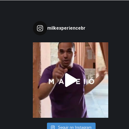
milkexperiencebr
Seguir nn Instagram