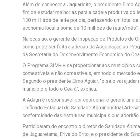
Além de conhecer a Jaguarleite, o presidente Elmo A
fim de estudar melhorias para a cadeia produtiva do l
130 mil litros de leite por dia, perfazendo um total 
economia local a soma de 10 milhões de reais/mês”, 
Na ocasião, o gerente de Inspeção de Produtos de Or
como pode ser feita a adesão da Associação ao Prog
da Secretaria do Desenvolvimento Econômico do Cear
O Programa SIM+ visa proporcionar aos municípios c
comestíveis e não comestíveis, em todo o mercado est
Segundo o presidente Elmo Aguiar, “o selo vai ajuda
município e todo o Ceará”, explica.
A Adagri é responsável por coordenar e gerenciar a
Unificado Estadual de Sanidade Agroindustrial Artesa
conformidade das estruturas municipais que aderirão
Participaram do encontro o diretor de Sanidade Anima
de Jaguaretama, Erivaldo Brito; e o presidente do Si