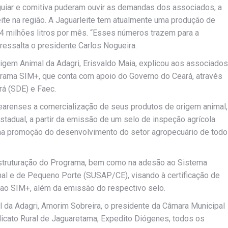
guiar e comitiva puderam ouvir as demandas dos associados, a
eite na região. A Jaguarleite tem atualmente uma produção de
de 4 milhões litros por mês. “Esses números trazem para a
ressalta o presidente Carlos Nogueira.
igem Animal da Adagri, Erisvaldo Maia, explicou aos associados
rama SIM+, que conta com apoio do Governo do Ceará, através
á (SDE) e Faec.
earenses a comercialização de seus produtos de origem animal,
adual, a partir da emissão de um selo de inspeção agrícola.
r na promoção do desenvolvimento do setor agropecuário de todo
 estruturação do Programa, bem como na adesão ao Sistema
nal e de Pequeno Porte (SUSAP/CE), visando à certificação de
 ao SIM+, além da emissão do respectivo selo.
l da Adagri, Amorim Sobreira, o presidente da Câmara Municipal
ndicato Rural de Jaguaretama, Expedito Diógenes, todos os