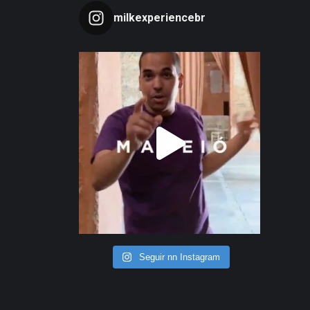
milkexperiencebr
Seguir nn Instagram