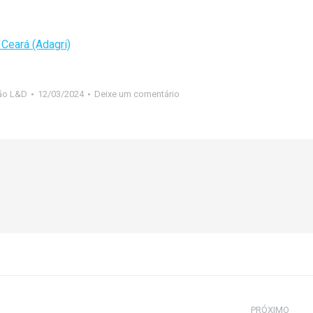
Ceará (Adagri)
ão L&D
12/03/2024
Deixe um comentário
PRÓXIMO