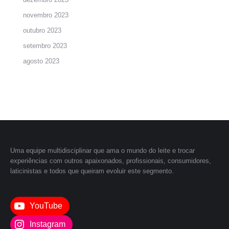
novembro 2023
outubro 2023
setembro 2023
agosto 2023
Uma equipe multidisciplinar que ama o mundo do leite e trocar
experiências com outros apaixonados, profissionais, consumidores,
laticinistas e todos que queiram evoluir este segmento.
YouTube
Instagram