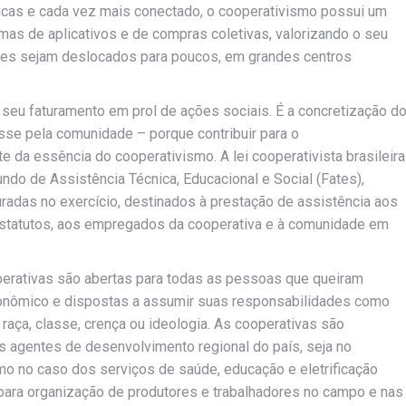
as e cada vez mais conectado, o cooperativismo possui um
mas de aplicativos e de compras coletivas, valorizando o seu
ades sejam deslocados para poucos, em grandes centros
 seu faturamento em prol de ações sociais. É a concretização d
esse pela comunidade – porque contribuir para o
da essência do cooperativismo. A lei cooperativista brasileira
undo de Assistência Técnica, Educacional e Social (Fates),
uradas no exercício, destinados à prestação de assistência aos
 estatutos, aos empregados da cooperativa e à comunidade em
ooperativas são abertas para todas as pessoas que queiram
econômico e dispostas a assumir suas responsabilidades como
raça, classe, crença ou ideologia. As cooperativas são
agentes de desenvolvimento regional do país, seja no
mo no caso dos serviços de saúde, educação e eletrificação
 para organização de produtores e trabalhadores no campo e nas