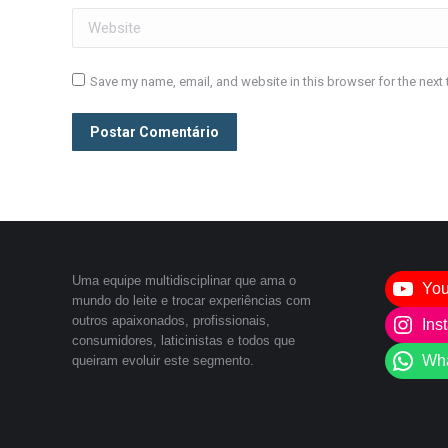
Website
Save my name, email, and website in this browser for the next
Postar Comentário
Uma equipe multidisciplinar que ama o
Yo
mundo do leite e trocar experiências com
outros apaixonados, profissionais,
Ins
consumidores, laticinistas e todos que
Wh
queiram evoluir este segmento.