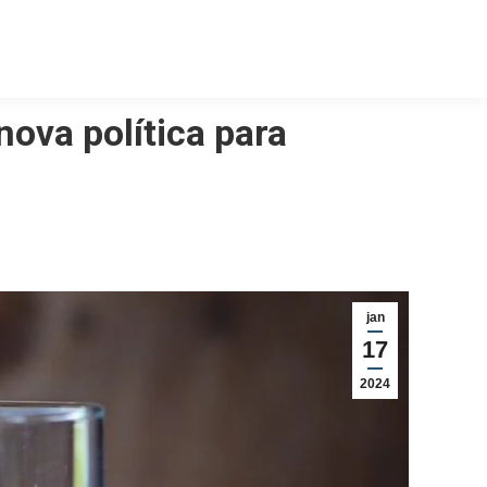
ova política para
jan
17
2024