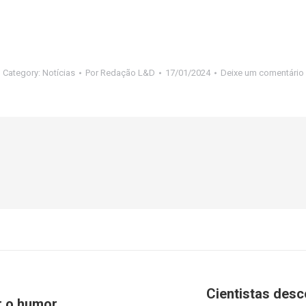
Category:
Notícias
Por
Redação L&D
17/01/2024
Deixe um comentário
Cientistas desc
r o humor