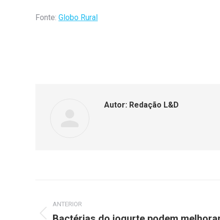
Fonte:
Globo Rural
Autor:
Redação L&D
ANTERIOR
Bactérias do iogurte podem melhora