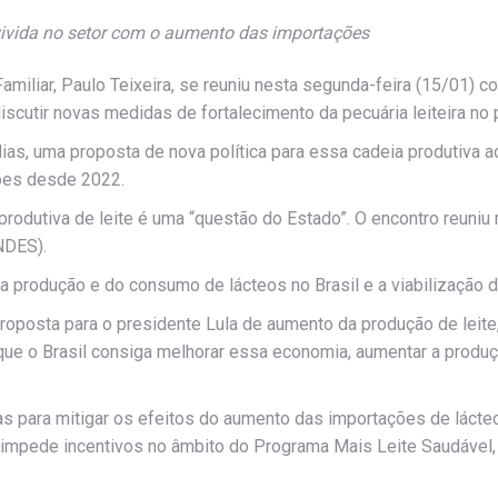
vivida no setor com o aumento das importações
amiliar, Paulo Teixeira, se reuniu nesta segunda-feira (15/01) c
scutir novas medidas de fortalecimento da pecuária leiteira no 
ias, uma proposta de nova política para essa cadeia produtiva a
ções desde 2022.
 produtiva de leite é uma “questão do Estado”. O encontro reuni
NDES).
da produção e do consumo de lácteos no Brasil e a viabilização
posta para o presidente Lula de aumento da produção de leite
que o Brasil consiga melhorar essa economia, aumentar a produ
 para mitigar os efeitos do aumento das importações de lácteo
 impede incentivos no âmbito do Programa Mais Leite Saudável, d