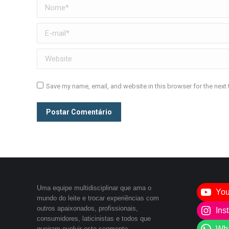
Nome *
E-mail *
Website
Save my name, email, and website in this browser for the next
Postar Comentário
Uma equipe multidisciplinar que ama o
Yo
mundo do leite e trocar experiências com
outros apaixonados, profissionais,
Ins
consumidores, laticinistas e todos que
Wh
queiram evoluir este segmento.