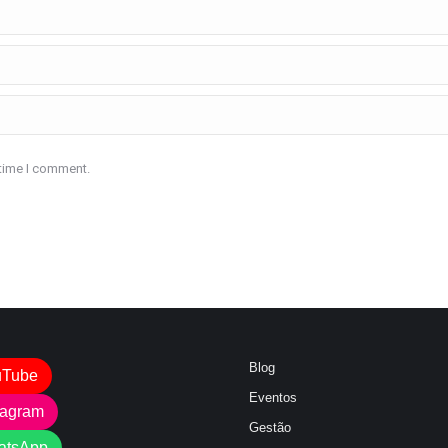
 time I comment.
Blog
uTube
Eventos
tagram
Gestão
atsApp