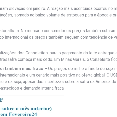
aram elevação em janeiro. A reação mais acentuada ocorreu no m
rtações, somado ao baixo volume de estoques para a época e pr
 fator altista. No mercado consumidor os preços também subira
ado internacional os preços também seguem com tendência de va
alizações dos Conseleites, para o pagamento do leite entregue e
ntressafra começa mais cedo. Em Minas Gerais, o Conseleite fico
boi também mais fraco –
Os preços de milho e farelo de soja 
internacionais e um cenário mais positivo na oferta global. O US
e da soja, apesar das incertezas sobre a safra da América do S
bastecidos e demanda interna fraca.