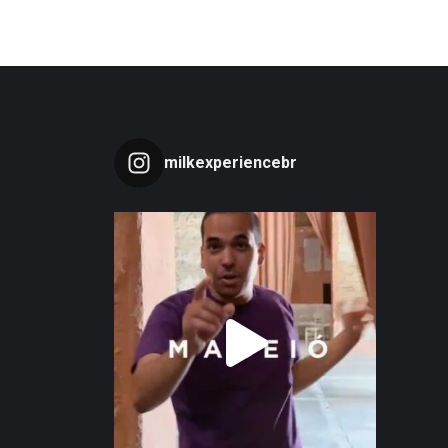
milkexperiencebr