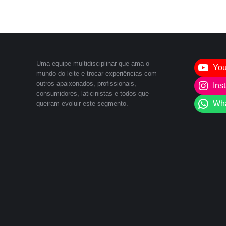
Uma equipe multidisciplinar que ama o
Yo
mundo do leite e trocar experiências com
outros apaixonados, profissionais,
Ins
consumidores, laticinistas e todos que
Wh
queiram evoluir este segmento.