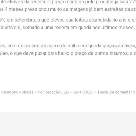
ite através da receita. O preço recebido pelo produtor já caiu 
os 4 meses pressionou muito as margens já bem estreitas da ati
,26% em setembro, o que elevou sua leitura acumulada no ano e
ombustíveis, somado a uma receita em queda nos últimos meses,
ão, com os preços da soja e do milho em queda graças ao avança 
óleo, o que deve puxar para baixo o preço de outros insumos, o 
Category:
Notícias
Por
Redação L&D
06/11/2023
Deixe um comentário