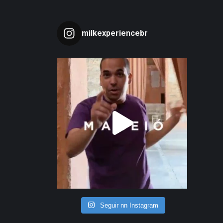
milkexperiencebr
Seguir nn Instagram