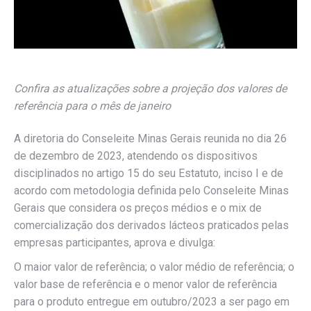
Confira as atualizações sobre a projeção dos valores de
referência para o mês de janeiro
A diretoria do Conseleite Minas Gerais reunida no dia 26
de dezembro de 2023, atendendo os dispositivos
disciplinados no artigo 15 do seu Estatuto, inciso I e de
acordo com metodologia definida pelo Conseleite Minas
Gerais que considera os preços médios e o mix de
comercialização dos derivados lácteos praticados pelas
empresas participantes, aprova e divulga:
O maior valor de referência; o valor médio de referência; o
valor base de referência e o menor valor de referência
para o produto entregue em outubro/2023 a ser pago em