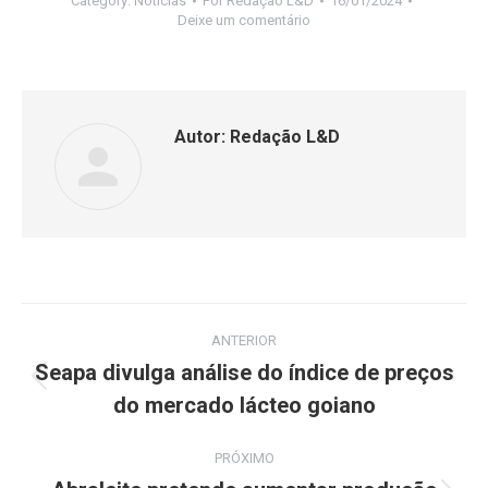
Category:
Notícias
Por
Redação L&D
16/01/2024
Deixe um comentário
Autor:
Redação L&D
ANTERIOR
Seapa divulga análise do índice de preços
do mercado lácteo goiano
PRÓXIMO