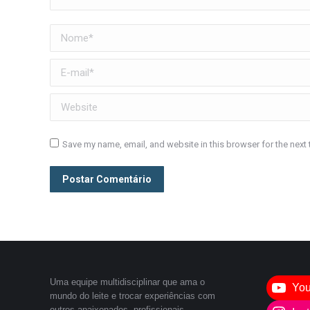
Nome *
E-mail *
Website
Save my name, email, and website in this browser for the next
Postar Comentário
Uma equipe multidisciplinar que ama o
Yo
mundo do leite e trocar experiências com
outros apaixonados, profissionais,