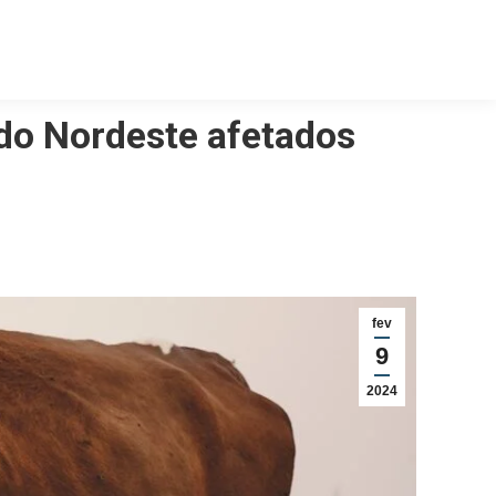
do Nordeste afetados
fev
9
2024