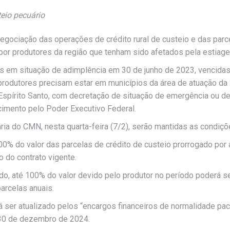
eio pecuário
egociação das operações de crédito rural de custeio e das par
por produtores da região que tenham sido afetados pela estiag
 em situação de adimplência em 30 de junho de 2023, vencidas 
produtores precisam estar em municípios da área de atuação d
 Espírito Santo, com decretação de situação de emergência ou d
cimento pelo Poder Executivo Federal.
ia do CMN, nesta quarta-feira (7/2), serão mantidas as condiçõ
0% do valor das parcelas de crédito de custeio prorrogado por
 do contrato vigente.
gado, até 100% do valor devido pelo produtor no período poderá
arcelas anuais.
ser atualizado pelos “encargos financeiros de normalidade pact
 30 de dezembro de 2024.