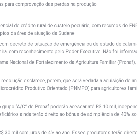
as para comprovação das perdas na produção.
ial de crédito rural de custeio pecuário, com recursos do FNE, 
ípios da área de atuação da Sudene.
s com decreto de situação de emergência ou de estado de calami
eira, com reconhecimento pelo Poder Executivo. Não foi informad
grama Nacional de Fortalecimento da Agricultura Familiar (Pronaf
 A resolução esclarece, porém, que será vedada a aquisição de a
crocrédito Produtivo Orientado (PNMPO) para agricultores famil
o grupo “A/C” do Pronaf poderão acessar até R$ 10 mil, indepen
ficiários ainda terão direito ao bônus de adimplência de 40% so
 R$ 30 mil com juros de 4% ao ano. Esses produtores terão dire